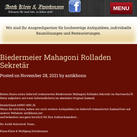
Skip
Toggle
MENU
to
navigati
content
Wir sind Ihr Ansprechpartner für hochwertige Antiquitäten, individuelle
Raumlösungen und Restaurierungen.
Biedermeier Mahagoni Rolladen
Sekretär
Posted on
November 28, 2021
by
antikbonn
Bieten Ihnen einen liebevoll restaurierten Biedermeier Mahagoni Rolladen Sekretär im Hartwachs Öl
Natur aufpoliert, mit zwei Geheimfächern im absoluten Original Zustand,
Deutschland ANNO 1850 Jh.
Wenn Sie möchten, haben wir noch weitere Antiquitäten im liebevoll restaurierten Zustand hier auf
unserer Webseite:
antikbonn.net
und bedanken uns ganz herzlich für Ihre Aufmerksamkeit …
Ihr Antik Holzwerk Team…
Klaus Klein & Wolfgang Zwinkmann