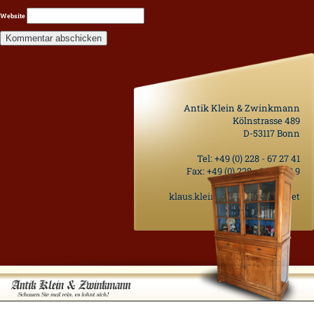
Website
Antik Klein & Zwinkmann
Kölnstrasse 489
D-53117 Bonn
Tel:
+49 (0) 228 - 67 27 41
Fax: +49 (0) 228 - 96 75 50 9
klaus.klein@antik-moebel.net