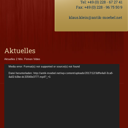
Tel:
+49 (0) 228 - 67 27 41
Fax: +49 (0) 228 - 96 75 50 9
klaus.klein@antik-moebel.net
Aktuelles
Aktuelles 2 Min. Firmen Video
Video-
Media error: Format(s) not supported or source(s) not found
Player
Datei herunterladen: http://antik-moebel.net/wp-content/uploads/2017/12/3dffe4a0-3ca6-
4a02-b3be-dc33540e3777.mp4?_=1