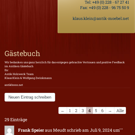
Tel:
+49 (0) 228 - 67 27 41
Fax: +49 (0) 228 - 96 75 50 9
klaus.klein@antik-moebel.net
Gästebuch
Wir bedanken uns ganz herzlich für das entgegen gebrachte Vertrauen und positive Feedback
im Antiken Gästebuch
Ihr
Antik Holzwerk Team
Klaus Klein & Wolfgang Zwinkmann
antikbonn.net
Navigation
←
1
2
3
4
5
6
→
Alle
der
29 Einträge
Gästebuchliste
Diese
...
Frank Speier
aus
Meudt
schrieb am
Juli 9, 2024
um
Metab