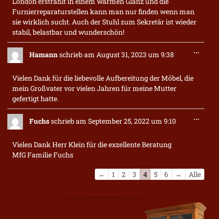
London erstrahlt in einem warmen Glanz und die
Furnierreparaturstellen kann man nur finden wenn man
sie wirklich sucht. Auch der Stuhl zum Sekretär ist wieder
stabil, belastbar und wunderschön!
Diese
...
Hamann
schrieb am
August 31, 2023
um
9:38
Metab
ein-/a
Vielen Dank für die liebevolle Aufbereitung der Möbel, die
mein Großvater vor vielen Jahren für meine Mutter
gefertigt hatte.
Diese
...
Fuchs
schrieb am
September 25, 2022
um
9:10
Metab
ein-/a
Vielen Dank Herr Klein für die exzellente Beratung
MfG Familie Fuchs
Navigation
←
1
2
3
4
5
6
→
Alle
der
Gästebuchliste