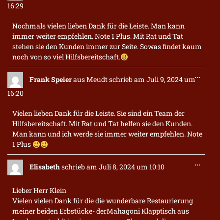
ein-/a
16:29
Nochmals vielen lieben Dank für die Leiste. Man kann
immer weiter empfehlen. Note 1 Plus. Mit Rat und Tat
stehen sie den Kunden immer zur Seite. Sowas findet kaum
noch von so viel Hilfsbereitschaft.
Diese
...
Frank Speier
aus
Meudt
schrieb am
Juli 9, 2024
um
Metab
ein-/a
16:20
Vielen lieben Dank für die Leiste. Sie sind ein Team der
Hilfsbereitschaft. Mit Rat und Tat helfen sie den Kunden.
Man kann und ich werde sie immer weiter empfehlen. Note
1 Plus
Diese
...
Elisabeth
schrieb am
Juli 8, 2024
um
10:10
Metab
ein-/a
Lieber Herr Klein
Vielen vielen Dank für die die wunderbare Restaurierung
meiner beiden Erbstücke- derMahagoni Klapptisch aus